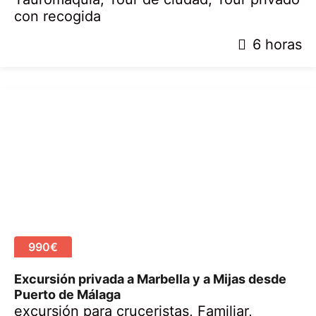
con recogida
2
6 horas
8
a
b
r
i
l
,
2
0
2
0
990€
Excursión privada a Marbella y a Mijas desde
Puerto de Málaga
excursión para cruceristas
,
Familiar
,