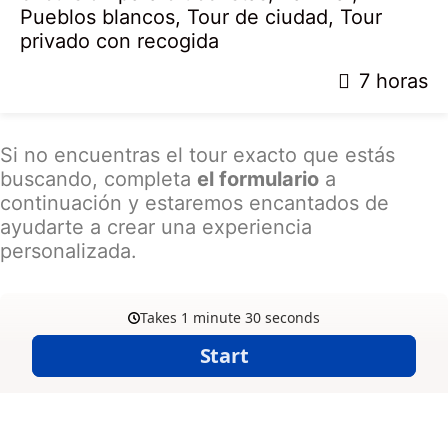
Pueblos blancos
,
Tour de ciudad
,
Tour
privado con recogida
2
7 horas
8
a
b
Si no encuentras el tour exacto que estás
r
buscando, completa
el formulario
a
i
continuación y estaremos encantados de
l
ayudarte a crear una experiencia
,
personalizada.
2
0
2
0