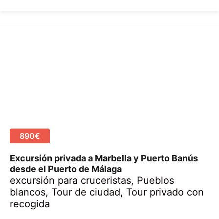
8
a
b
r
i
l
,
2
0
2
0
890€
Excursión privada a Marbella y Puerto Banús
desde el Puerto de Málaga
excursión para cruceristas
,
Pueblos
blancos
,
Tour de ciudad
,
Tour privado con
recogida