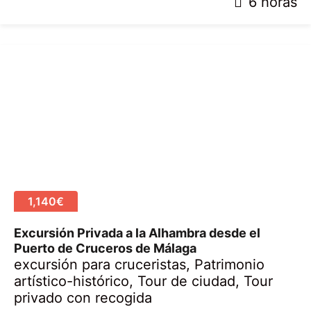
2
6 horas
8
a
b
r
i
l
,
2
0
2
0
1,140€
Excursión Privada a la Alhambra desde el
Puerto de Cruceros de Málaga
excursión para cruceristas
,
Patrimonio
artístico-histórico
,
Tour de ciudad
,
Tour
privado con recogida