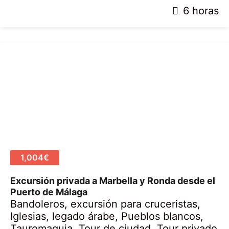
2
6 horas
8
a
b
r
i
l
,
2
0
2
0
1,004€
Excursión privada a Marbella y Ronda desde el
Puerto de Málaga
Bandoleros
,
excursión para cruceristas
,
Iglesias
,
legado árabe
,
Pueblos blancos
,
Tauromaquia
,
Tour de ciudad
,
Tour privado