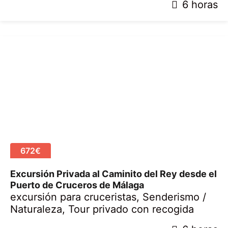
2
6 horas
8
a
b
r
i
l
,
2
0
2
0
672€
Excursión Privada al Caminito del Rey desde el
Puerto de Cruceros de Málaga
excursión para cruceristas
,
Senderismo /
Naturaleza
,
Tour privado con recogida