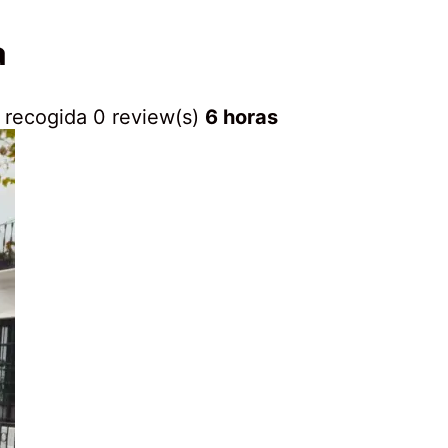
a
28
 recogida
0 review(s)
6 horas
abril,
2020