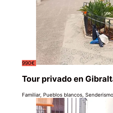
990€
Tour privado en Gibralt
Familiar
,
Pueblos blancos
,
Senderismo