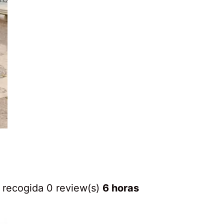
28
 recogida
0 review(s)
6 horas
abril,
2020