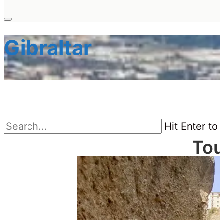
Gibraltar
Buscar
Hit Enter to
por:
Tou