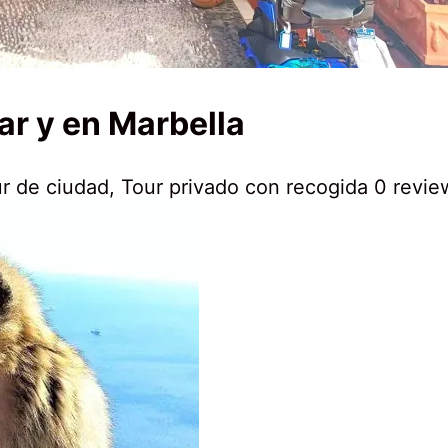
ar y en Marbella
28
r de ciudad
,
Tour privado con recogida
0 revie
abril,
2020