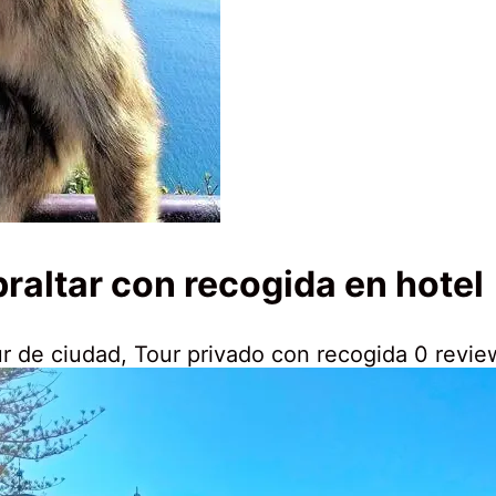
raltar con recogida en hotel
28
r de ciudad
,
Tour privado con recogida
0 revie
abril,
2020