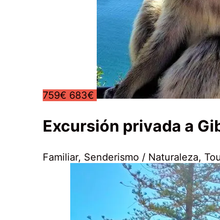
759€
683€
Excursión privada a Gib
Familiar
,
Senderismo / Naturaleza
,
Tou