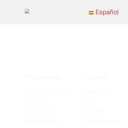
Español
Primary
Menu
Para viajeros
Partners
Por qué nosotros
Regístrate
Código
Log in
Descuento
Contacto
Blog de viajes
Sobre nosotros