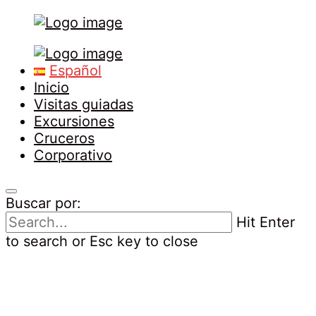
Tours
Primary
in
Menu
Español
Malaga
Inicio
Visitas guiadas
Excursiones
Cruceros
Corporativo
Buscar por:
Hit Enter
to search or Esc key to close