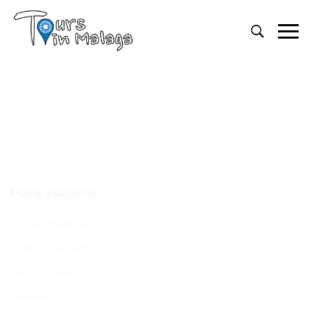
Primary
Menu
Para viajeros
Por qué nosotros
Código Descuento
Blog de viajes
Destinos