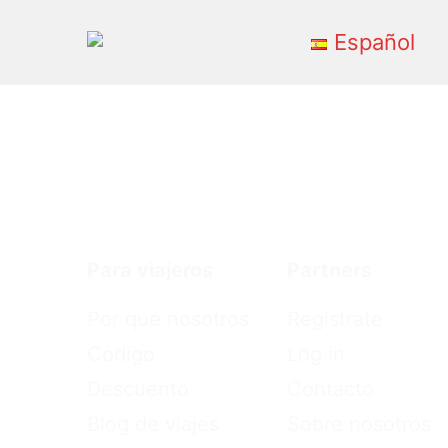
Español
Primary
Menu
Para viajeros
Partners
Por qué nosotros
Regístrate
Código
Log in
Descuento
Contacto
Blog de viajes
Sobre nosotros