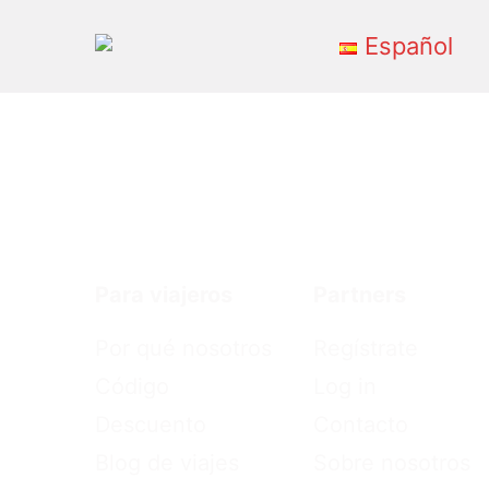
Español
Primary
Menu
Para viajeros
Partners
Por qué nosotros
Regístrate
Código
Log in
Descuento
Contacto
Blog de viajes
Sobre nosotros