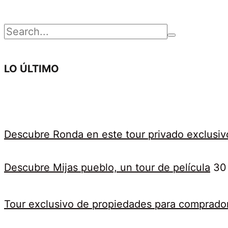
Buscar
por:
LO ÚLTIMO
25
marzo,
2025
Descubre Ronda en este tour privado exclusiv
2019-
02-
14T10:53:05+01:00
Descubre Mijas pueblo, un tour de película
30
Arte
,
Civilizaciones
,
Destinos
,
Tour exclusivo de propiedades para comprado
Histórico