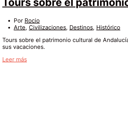
Tours sobre el patrimoni
14
Por
Rocio
febrero,
Arte
,
Civilizaciones
,
Destinos
,
Histórico
2019
Tours sobre el patrimonio cultural de Andalucí
sus vacaciones.
Tours
about
Leer más
sobre
an
el
interesting
article
patrimonio
to
read
cultural
de
Andalucía