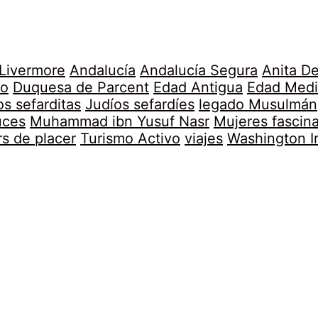
 Livermore
Andalucía
Andalucía Segura
Anita D
no
Duquesa de Parcent
Edad Antigua
Edad Medi
os sefarditas
Judíos sefardíes
legado Musulmán
uces
Muhammad ibn Yusuf Nasr
Mujeres fascin
rs de placer
Turismo Activo
viajes
Washington I