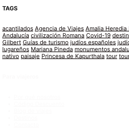
TAGS
acantilados
Agencia de Viajes
Amalia Heredia
Andalucía
civilización Romana
Covid-19
desti
Gilbert
Guías de turismo
judíos españoles
judí
lugareños
Mariana Pineda
monumentos andal
nativo
paisaje
Princesa de Kapurthala
tour
tou
Para viajeros
Por qué nosotros
Código Descuento
Blog de viajes
Destinos
Contacto