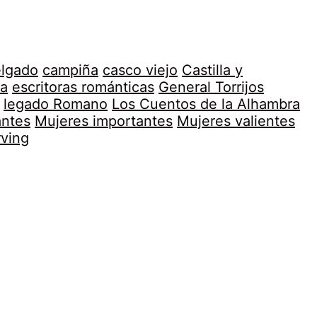
elgado
campiña
casco viejo
Castilla y
a
escritoras románticas
General Torrijos
legado Romano
Los Cuentos de la Alhambra
antes
Mujeres importantes
Mujeres valientes
rving