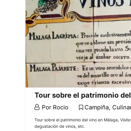
03-
04T11:17:00+01:00
Arte
,
Civilizaciones
,
Cultural
,
Histórico
Tour sobre el patrimonio de
18
Por
Rocio
Campiña
,
Culina
febrero,
Tour
Tour sobre el patrimonio del vino en Málaga, Visite
2021
degustación de vinos, etc.