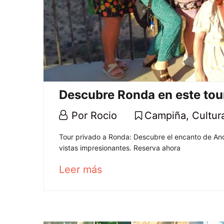
Descubre Ronda en este tou
1
Por
Rocio
Campiña
,
Cultur
diciembre,
Descubre
Tour privado a Ronda: Descubre el encanto de And
2024
vistas impresionantes. Reserva ahora
Ronda
about
Leer más
en
an
interesting
este
article
to