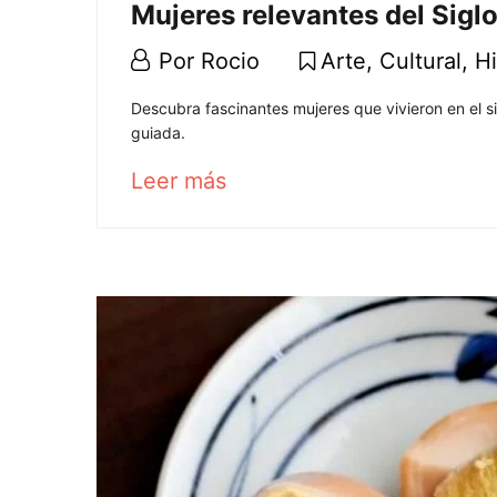
Mujeres relevantes del Sigl
25
Por
Rocio
Arte
,
Cultural
,
Hi
marzo,
Mujeres
Descubra fascinantes mujeres que vivieron en el s
2021
guiada.
relevantes
about
Leer más
del
an
interesting
Siglo
article
to
XIX
read
en
Andalucía
25