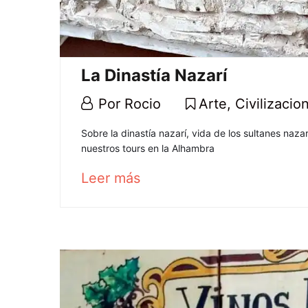
La Dinastía Nazarí
4
Por
Rocio
Arte
,
Civilizacio
marzo,
La
Sobre la dinastía nazarí, vida de los sultanes naza
2021
nuestros tours en la Alhambra
Dinastía
about
Leer más
Nazarí
an
interesting
article
to
25
read
marzo,
2025
2021-