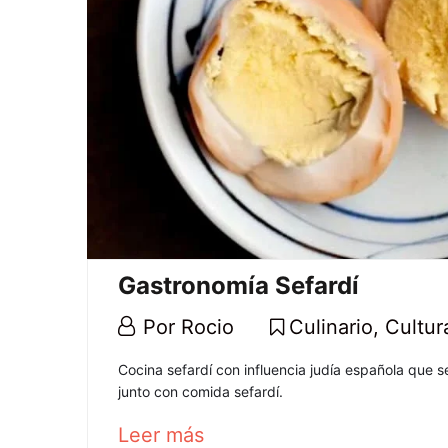
marzo,
2025
2021-
03-
25T11:55:00+01:00
Arte
,
Cultural
,
Histórico
Gastronomía Sefardí
11
Por
Rocio
Culinario
,
Cultur
marzo,
Gastronomía
Cocina sefardí con influencia judía española que s
2021
junto con comida sefardí.
Sefardí
about
Leer más