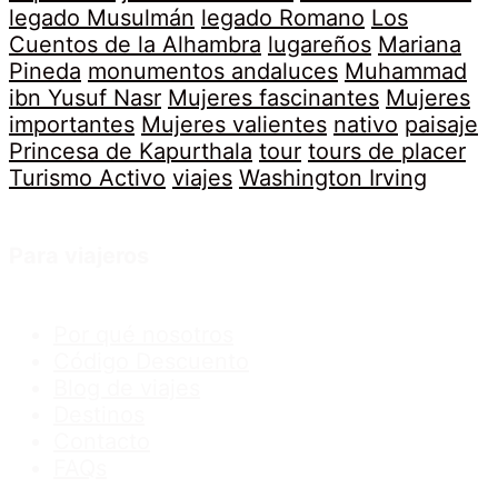
legado Musulmán
legado Romano
Los
Cuentos de la Alhambra
lugareños
Mariana
Pineda
monumentos andaluces
Muhammad
ibn Yusuf Nasr
Mujeres fascinantes
Mujeres
importantes
Mujeres valientes
nativo
paisaje
Princesa de Kapurthala
tour
tours de placer
Turismo Activo
viajes
Washington Irving
Para viajeros
Por qué nosotros
Código Descuento
Blog de viajes
Destinos
Contacto
FAQs