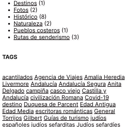
Destinos
(1)
Fotos
(2)
Histórico
(8)
Naturaleza
(2)
Pueblos costeros
(1)
Rutas de senderismo
(3)
TAGS
acantilados
Agencia de Viajes
Amalia Heredia
Livermore
Andalucía
Andalucía Segura
Anita
Delgado
campiña
casco viejo
Castilla y
Andalucía
civilización Romana
Covid-19
destino
Duquesa de Parcent
Edad Antigua
Edad Media
escritoras románticas
General
Torrijos
Gilbert
Guías de turismo
judíos
españoles
judíos sefarditas
Judíos sefardíes