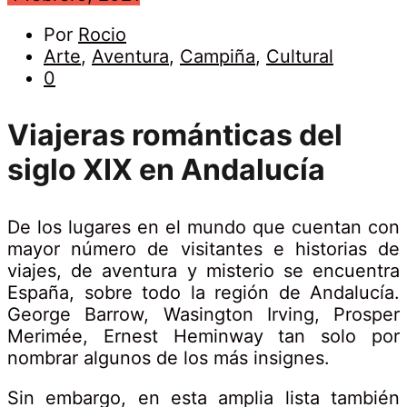
Viajeras
4
Por
Rocio
febrero,
Arte
,
Aventura
,
Campiña
,
Cultural
2021
románticas
0
del
Viajeras románticas del
Viajeras
siglo XIX en Andalucía
siglo
románticas
XIX
del
De los lugares en el mundo que cuentan con
mayor número de visitantes e historias de
en
siglo
viajes, de aventura y misterio se encuentra
España, sobre todo la región de Andalucía.
XIX
Andalucía
George Barrow, Wasington Irving, Prosper
Merimée, Ernest Heminway tan solo por
en
nombrar algunos de los más insignes.
Andalucía
Sin embargo, en esta amplia lista también