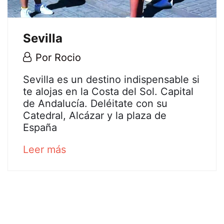
Sevilla
29
Por
Rocio
abril,
Sevilla
Sevilla es un destino indispensable si
2020
te alojas en la Costa del Sol. Capital
de Andalucía. Deléitate con su
Catedral, Alcázar y la plaza de
25
España
diciembre,
2024
about
Leer más
2020-
an
04-
interesting
29T12:59:21+02:00
article
to
read