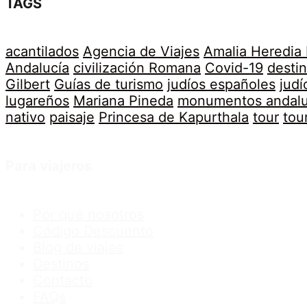
TAGS
acantilados
Agencia de Viajes
Amalia Heredia
Andalucía
civilización Romana
Covid-19
desti
Gilbert
Guías de turismo
judíos españoles
judí
lugareños
Mariana Pineda
monumentos andal
nativo
paisaje
Princesa de Kapurthala
tour
tou
Para viajeros
Por qué nosotros
Código Descuento
Blog de viajes
Destinos
Contacto
FAQs