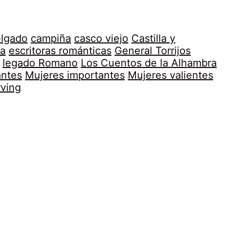
elgado
campiña
casco viejo
Castilla y
a
escritoras románticas
General Torrijos
legado Romano
Los Cuentos de la Alhambra
antes
Mujeres importantes
Mujeres valientes
rving