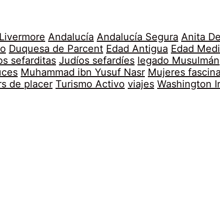
 Livermore
Andalucía
Andalucía Segura
Anita D
no
Duquesa de Parcent
Edad Antigua
Edad Medi
os sefarditas
Judíos sefardíes
legado Musulmán
uces
Muhammad ibn Yusuf Nasr
Mujeres fascin
rs de placer
Turismo Activo
viajes
Washington I