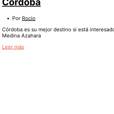
Córdoba
29
Por
Rocio
abril,
Córdoba es su mejor destino si está interesado 
2020
Medina Azahara
Córdoba
about
Leer más
an
interesting
article
to
read
4
enero,
2025
2020-