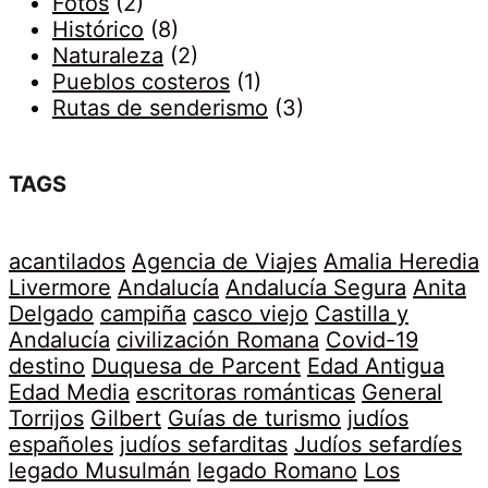
Fotos
(2)
Histórico
(8)
Naturaleza
(2)
Pueblos costeros
(1)
Rutas de senderismo
(3)
TAGS
acantilados
Agencia de Viajes
Amalia Heredia
Livermore
Andalucía
Andalucía Segura
Anita
Delgado
campiña
casco viejo
Castilla y
Andalucía
civilización Romana
Covid-19
destino
Duquesa de Parcent
Edad Antigua
Edad Media
escritoras románticas
General
Torrijos
Gilbert
Guías de turismo
judíos
españoles
judíos sefarditas
Judíos sefardíes
legado Musulmán
legado Romano
Los