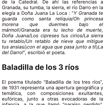
de la Catedral. De ahí las referencias a
Granada, su tumba, la sierra, el río Darro en la
elegía a Doña Juana La Loca : “
Y Granada te
guarda como santa reliquia/Oh princesa
morena que duermes bajo el
mármol!/
Granada era tu lecho de muerte,
Doña Juana/Los cipreses tus cirios/La sierra
tu retablo/Un retablo de nieve que mitigue
tus ansias/¡con el agua que pasa junto a tí!¡La
del Darro!
”, escribió el poeta.
Baladilla de los 3 ríos
El poema titulado “Baladilla de los tres ríos”,
de 1931 representa una apertura geográfica y
temática, con composiciones exultantes,
eufóricas, junto a otras evocadoras de la
infancia, a la que llamó “paraíso perdido”.