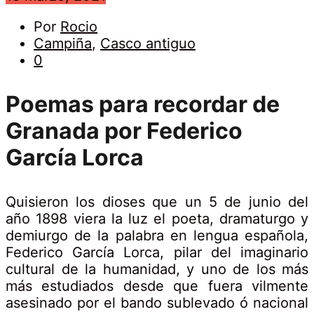
Poemas
18
Por
Rocio
marzo,
Campiña
,
Casco antiguo
2021
para
0
recordar
Poemas para recordar de
Poemas
Granada por Federico
de
para
García Lorca
Granada
recordar
de
Quisieron los dioses que un 5 de junio del
año 1898 viera la luz el poeta, dramaturgo y
Granada
demiurgo de la palabra en lengua española,
Federico García Lorca, pilar del imaginario
cultural de la humanidad, y uno de los más
más estudiados desde que fuera vilmente
asesinado por el bando sublevado ó nacional