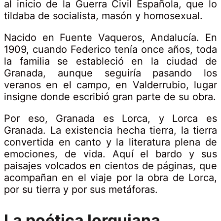
al inicio de la Guerra Civil Española, que lo
tildaba de socialista, masón y homosexual.
Nacido en Fuente Vaqueros, Andalucía. En
1909, cuando Federico tenía once años, toda
25
la familia se estableció en la ciudad de
marzo,
Granada, aunque seguiría pasando los
2025
veranos en el campo, en Valderrubio, lugar
2021-
insigne donde escribió gran parte de su obra.
03-
18T12:29:00+01:00
Por eso, Granada es Lorca, y Lorca es
Campiña
,
Granada. La existencia hecha tierra, la tierra
Casco
convertida en canto y la literatura plena de
antiguo
emociones, de vida. Aquí el bardo y sus
paisajes volcados en cientos de páginas, que
acompañan en el viaje por la obra de Lorca,
por su tierra y por sus metáforas.
La poética lorquiana