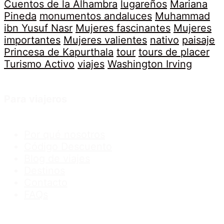
Cuentos de la Alhambra
lugareños
Mariana
Pineda
monumentos andaluces
Muhammad
ibn Yusuf Nasr
Mujeres fascinantes
Mujeres
importantes
Mujeres valientes
nativo
paisaje
Princesa de Kapurthala
tour
tours de placer
Turismo Activo
viajes
Washington Irving
Para viajeros
Por qué nosotros
Código Descuento
Blog de viajes
Destinos
Contacto
FAQs