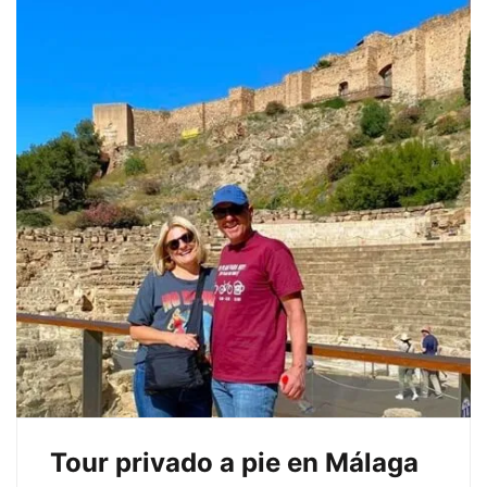
2025
2020-
07-
20T16:54:49+02:00
Tour privado a pie en Málaga