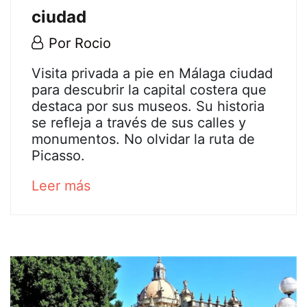
ciudad
30
Por
Rocio
junio,
Tour
Visita privada a pie en Málaga ciudad
2020
para descubrir la capital costera que
privado
destaca por sus museos. Su historia
se refleja a través de sus calles y
a
monumentos. No olvidar la ruta de
Picasso.
pie
about
Leer más
en
an
Málaga
interesting
article
ciudad
to
read
26