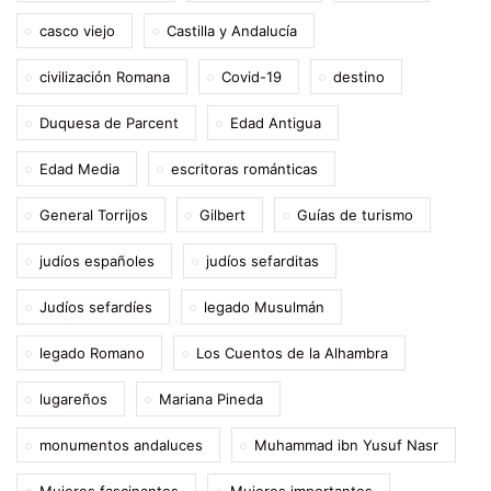
casco viejo
Castilla y Andalucía
civilización Romana
Covid-19
destino
Duquesa de Parcent
Edad Antigua
Edad Media
escritoras románticas
General Torrijos
Gilbert
Guías de turismo
judíos españoles
judíos sefarditas
Judíos sefardíes
legado Musulmán
legado Romano
Los Cuentos de la Alhambra
lugareños
Mariana Pineda
monumentos andaluces
Muhammad ibn Yusuf Nasr
Mujeres fascinantes
Mujeres importantes