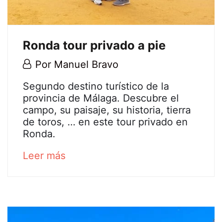
Ronda tour privado a pie
20
Por
Manuel Bravo
julio,
Ronda
Segundo destino turístico de la
2020
provincia de Málaga. Descubre el
tour
campo, su paisaje, su historia, tierra
de toros, … en este tour privado en
privado
Ronda.
a
about
Leer más
an
pie
interesting
article
to
25
read
marzo,