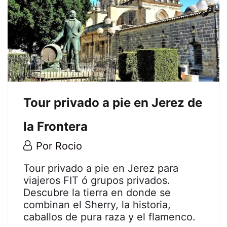
enero,
2025
2020-
06-
30T12:47:07+02:00
Tour privado a pie en Jerez de
la Frontera
30
Por
Rocio
abril,
Tour
Tour privado a pie en Jerez para
2020
viajeros FIT ó grupos privados.
privado
Descubre la tierra en donde se
combinan el Sherry, la historia,
a
caballos de pura raza y el flamenco.