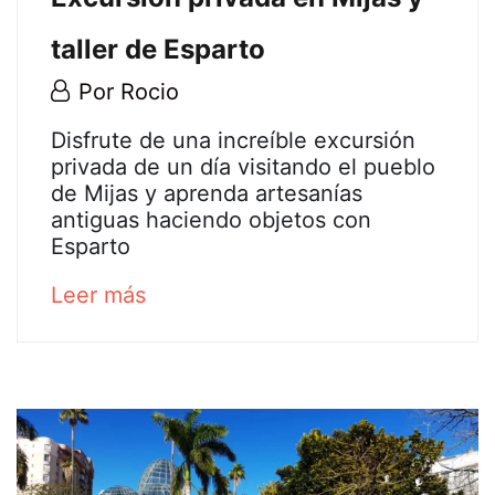
taller de Esparto
21
Por
Rocio
marzo,
Excursión
Disfrute de una increíble excursión
2024
privada de un día visitando el pueblo
privada
de Mijas y aprenda artesanías
antiguas haciendo objetos con
en
Esparto
Mijas
about
Leer más
an
y
interesting
taller
article
to
de
read
Esparto