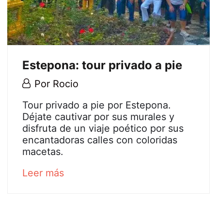
Estepona: tour privado a pie
21
Por
Rocio
marzo,
Estepona:
Tour privado a pie por Estepona.
2024
Déjate cautivar por sus murales y
tour
disfruta de un viaje poético por sus
encantadoras calles con coloridas
privado
macetas.
a
about
Leer más
an
pie
interesting
article