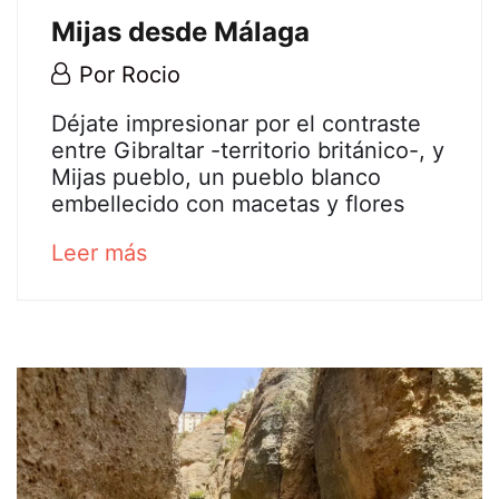
Mijas desde Málaga
14
Por
Rocio
diciembre,
Tour
Déjate impresionar por el contraste
2022
entre Gibraltar -territorio británico-, y
privado
Mijas pueblo, un pueblo blanco
embellecido con macetas y flores
en
about
Leer más
Gibraltar
an
interesting
y
article
en
to
read
Mijas
desde