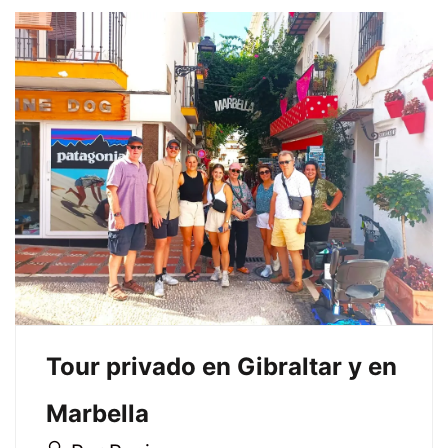
to
5
read
abril,
2026
2024-
03-
21T16:21:48+01:00
Tour privado en Gibraltar y en
Marbella