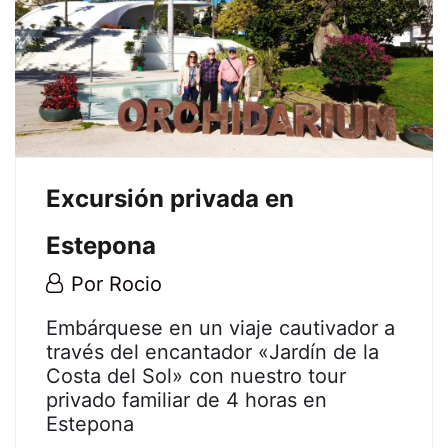
2
enero,
2025
2024-
03-
21T23:57:03+01:00
Excursión privada en
Estepona
21
Por
Rocio
marzo,
Excursión
Embárquese en un viaje cautivador a
2024
través del encantador «Jardín de la
privada
Costa del Sol» con nuestro tour
privado familiar de 4 horas en
en
Estepona