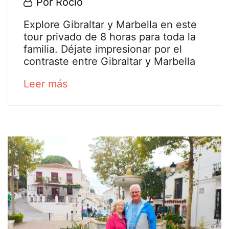
20
Por
Rocio
diciembre,
Tour
Explore Gibraltar y Marbella en este
2022
tour privado de 8 horas para toda la
privado
familia. Déjate impresionar por el
contraste entre Gibraltar y Marbella
en
about
Leer más
Gibraltar
an
interesting
y
article
en
to
read
Marbella
26
diciembre,
2024