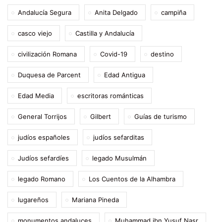
Andalucía Segura
Anita Delgado
campiña
casco viejo
Castilla y Andalucía
civilización Romana
Covid-19
destino
Duquesa de Parcent
Edad Antigua
Edad Media
escritoras románticas
General Torrijos
Gilbert
Guías de turismo
judíos españoles
judíos sefarditas
Judíos sefardíes
legado Musulmán
legado Romano
Los Cuentos de la Alhambra
lugareños
Mariana Pineda
monumentos andaluces
Muhammad ibn Yusuf Nasr