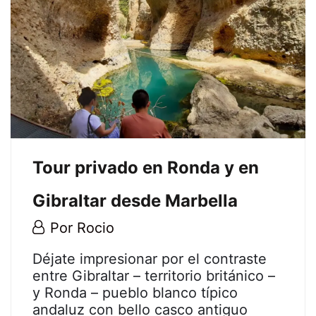
Málaga
26
diciembre,
2024
2022-
12-
14T16:30:56+01:00
Tour privado en Ronda y en
Gibraltar desde Marbella
14
Por
Rocio
diciembre,
Tour
Déjate impresionar por el contraste
2022
entre Gibraltar – territorio británico –
privado
y Ronda – pueblo blanco típico
andaluz con bello casco antiguo