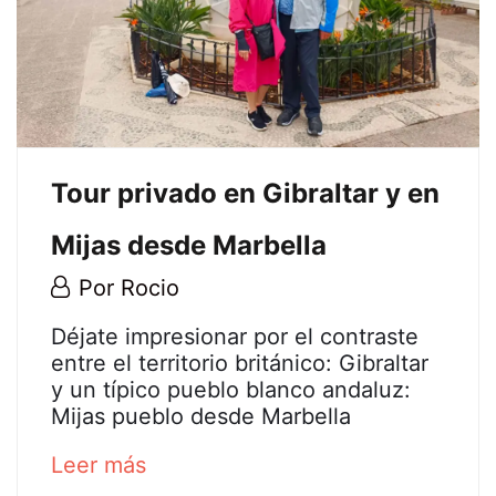
2022-
12-
20T18:02:17+01:00
Tour privado en Gibraltar y en
Mijas desde Marbella
20
Por
Rocio
diciembre,
Tour
Déjate impresionar por el contraste
2022
entre el territorio británico: Gibraltar
privado
y un típico pueblo blanco andaluz:
Mijas pueblo desde Marbella
en
about
Leer más
Gibraltar
an