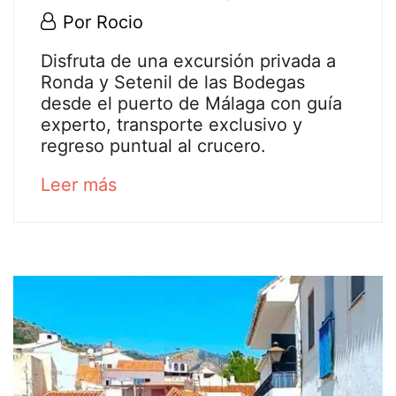
29
Por
Rocio
junio,
Excursión
Disfruta de una excursión privada a
2026
Ronda y Setenil de las Bodegas
privada
desde el puerto de Málaga con guía
experto, transporte exclusivo y
a
regreso puntual al crucero.
Ronda
about
Leer más
an
y
interesting
a
article
to
Setenil
read
de
las