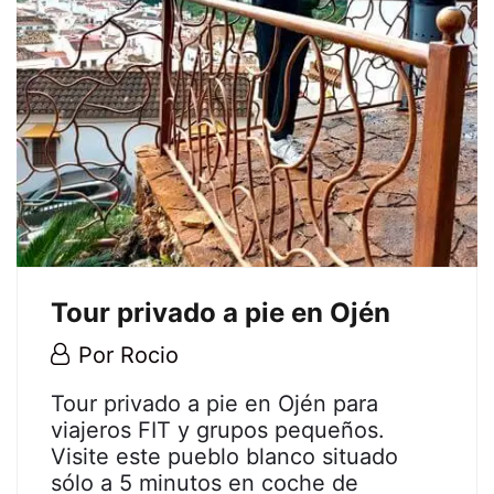
20T16:47:23+02:00
Tour privado a pie en Ojén
30
Por
Rocio
junio,
Tour
Tour privado a pie en Ojén para
2020
viajeros FIT y grupos pequeños.
privado
Visite este pueblo blanco situado
sólo a 5 minutos en coche de