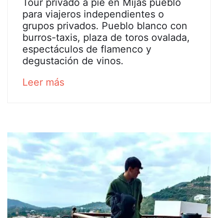
Tour
Tour privado a pie en Mijas pueblo
2020
para viajeros independientes o
privado
grupos privados. Pueblo blanco con
burros-taxis, plaza de toros ovalada,
a
espectáculos de flamenco y
degustación de vinos.
pie
about
Leer más
en
an
Mijas
interesting
article
pueblo
to
read
25
marzo,
2025
2020-
07-