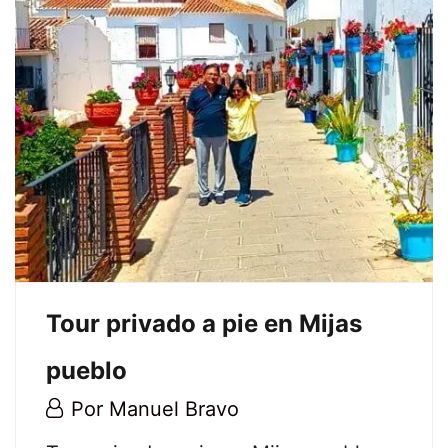
Bodegas
desde
el
puerto
de
Málaga
29
Tour privado a pie en Mijas
junio,
2026
pueblo
2026-
06-
20
Por
Manuel Bravo
29T13:12:25+02:00
julio,