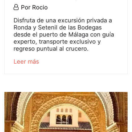
29
Por
Rocio
junio,
Excursión
Disfruta de una excursión privada a
2026
Ronda y Setenil de las Bodegas
privada
desde el puerto de Málaga con guía
experto, transporte exclusivo y
a
regreso puntual al crucero.
Ronda
about
Leer más
an
y
interesting
a
article
to
Setenil
read
de
las