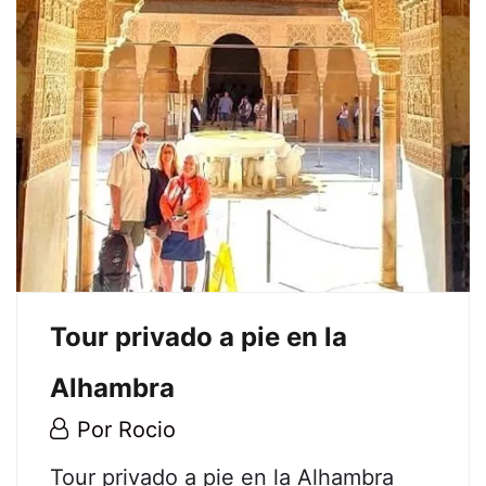
Bodegas
desde
el
puerto
de
Málaga
29
Tour privado a pie en la
junio,
2026
Alhambra
2026-
06-
30
Por
Rocio
29T13:12:25+02:00
julio,
Tour
Tour privado a pie en la Alhambra
2020