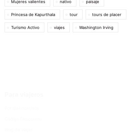
Mujeres valientes
nativo
paisaje
Princesa de Kapurthala
tour
tours de placer
Turismo Activo
viajes
Washington Irving
Para viajeros
Por qué nosotros
Código Descuento
Blog de viajes