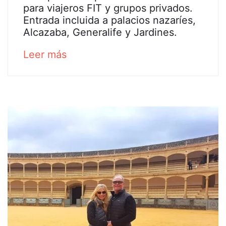
para viajeros FIT y grupos privados.
privado
Entrada incluida a palacios nazaríes,
Alcazaba, Generalife y Jardines.
a
about
Leer más
pie
an
interesting
en
article
la
to
read
Alhambra
26
enero,
2025
2020-
07-
30T11:07:00+02:00