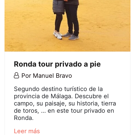
Ronda tour privado a pie
20
Por
Manuel Bravo
julio,
Ronda
Segundo destino turístico de la
2020
provincia de Málaga. Descubre el
tour
campo, su paisaje, su historia, tierra
de toros, … en este tour privado en
privado
Ronda.
a
about
Leer más