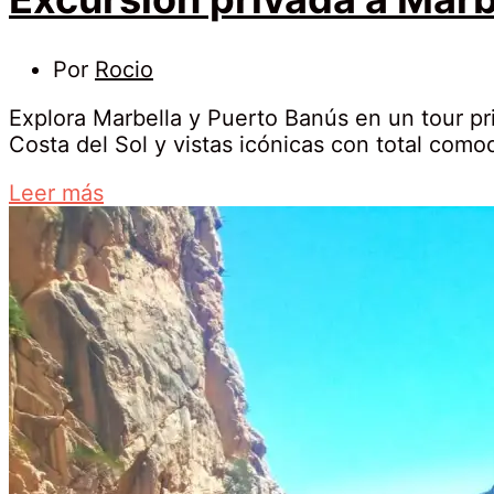
29
21
Por
Rocio
junio,
mayo,
2026
Explora Marbella y Puerto Banús en un tour pri
2026
2026-
Costa del Sol y vistas icónicas con total como
Excursión
06-
about
Leer más
privada
29T13:12:25+02:00
an
a
interesting
article
Marbella
to
read
y
Puerto
Banús
desde