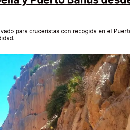
vado para cruceristas con recogida en el Puerto
didad.