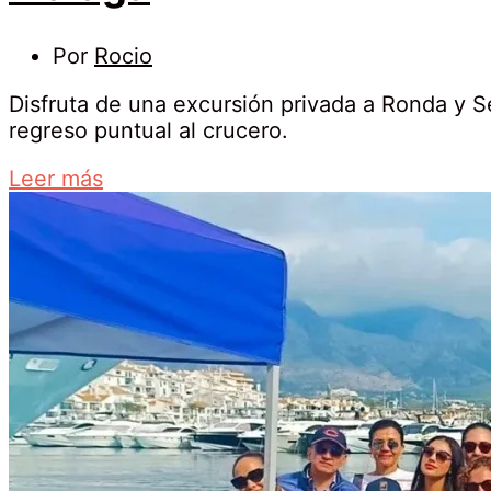
29
Por
Rocio
junio,
Disfruta de una excursión privada a Ronda y S
2026
regreso puntual al crucero.
Excursión
about
Leer más
privada
an
a
interesting
article
Ronda
to
read
y
a
Setenil
de