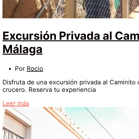
2026-
05-
21T17:49:07+02:00
Excursión Privada al Cam
Málaga
13
Por
Rocio
abril,
Disfruta de una excursión privada al Caminito 
2026
crucero. Reserva tu experiencia
Excursión
about
Leer más
Privada
an
al
interesting
article
Caminito
to