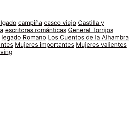
elgado
campiña
casco viejo
Castilla y
a
escritoras románticas
General Torrijos
legado Romano
Los Cuentos de la Alhambra
antes
Mujeres importantes
Mujeres valientes
rving