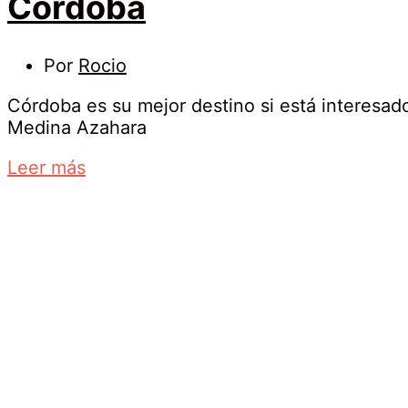
Córdoba
29
Por
Rocio
abril,
Córdoba es su mejor destino si está interesado 
2020
Medina Azahara
Córdoba
about
Leer más
an
interesting
article
to
read
4
enero,
2025
2020-