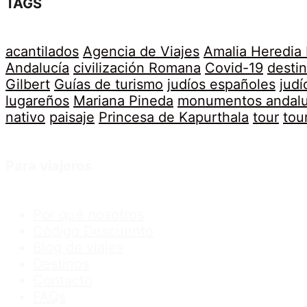
TAGS
acantilados
Agencia de Viajes
Amalia Heredia
Andalucía
civilización Romana
Covid-19
desti
Gilbert
Guías de turismo
judíos españoles
judí
lugareños
Mariana Pineda
monumentos andal
nativo
paisaje
Princesa de Kapurthala
tour
tou
Para viajeros
Por qué nosotros
Código Descuento
Blog de viajes
Destinos
Contacto
FAQs