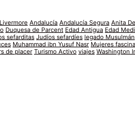
 Livermore
Andalucía
Andalucía Segura
Anita D
no
Duquesa de Parcent
Edad Antigua
Edad Medi
os sefarditas
Judíos sefardíes
legado Musulmán
uces
Muhammad ibn Yusuf Nasr
Mujeres fascin
rs de placer
Turismo Activo
viajes
Washington I