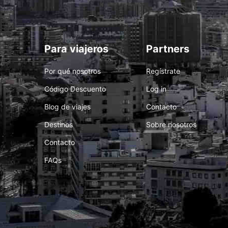
Para viajeros
Partners
Por qué nosotros
Regístrate
Código Descuento
Log in
Blog de viajes
Contacto
Destinos
Sobre nosotros
Contacto
FAQs