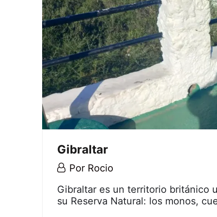
Gibraltar
29
Por
Rocio
abril,
Gibraltar
Gibraltar es un territorio británico
2020
su Reserva Natural: los monos, c