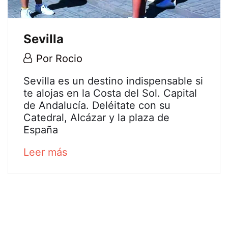
Sevilla
29
Por
Rocio
abril,
Sevilla
Sevilla es un destino indispensable si
2020
te alojas en la Costa del Sol. Capital
de Andalucía. Deléitate con su
Catedral, Alcázar y la plaza de
25
España
diciembre,
2024
about
Leer más
2020-
an
04-
interesting
29T12:59:21+02:00
article
to
read