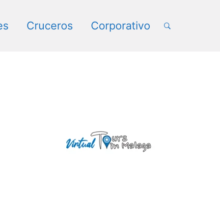
rtad española
es
Cruceros
Corporativo