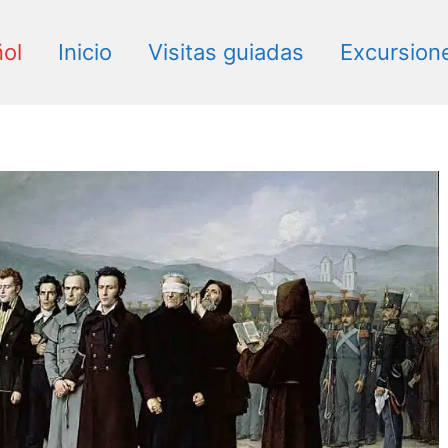
orrijos, Héroe de la libe
ol
Inicio
Visitas guiadas
Excursion