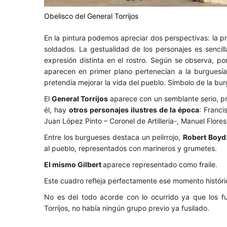
Obelisco del General Torrijos
En la pintura podemos apreciar dos perspectivas: la pri
soldados. La gestualidad de los personajes es senci
expresión distinta en el rostro. Según se observa, po
aparecen en primer plano pertenecían a la burguesía
pretendía mejorar la vida del pueblo. Símbolo de la burg
El
General Torrijos
aparece con un semblante serio, pr
él, hay
otros personajes ilustres de la época
: Franci
Juan López Pinto – Coronel de Artillería-, Manuel Flore
Entre los burgueses destaca un pelirrojo,
Robert Boyd
al pueblo, representados con marineros y grumetes.
El mismo Gilbert
aparece representado como fraile.
Este cuadro refleja perfectamente ese momento históric
No es del todo acorde con lo ocurrido ya que los fu
Torrijos, no había ningún grupo previo ya fusilado.