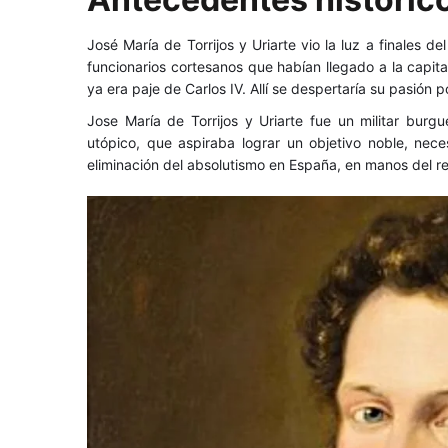
la
José María de Torrijos y Uriarte vio la luz a finales del
libertad
funcionarios cortesanos que habían llegado a la capi
ya era paje de Carlos IV. Allí se despertaría su pasión por
española
Jose María de Torrijos y Uriarte fue un militar burg
utópico, que aspiraba lograr un objetivo noble, necesa
eliminación del absolutismo en España, en manos del rey
25
marzo,
2025
2021-
02-
25T12:16:00+01:00
Arte
,
Histórico