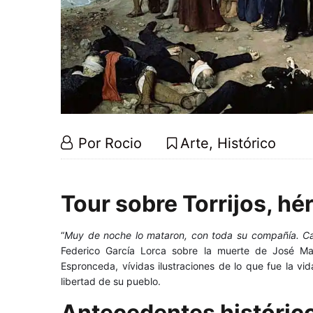
Tour
25
Por
Rocio
Arte
,
Histórico
sobre
febrero,
Torrijos,
2021
Tour
Héroe
Tour sobre Torrijos, hé
de
sobre
la
libertad
Torrijos,
“
Muy de noche lo mataron, con toda su compañía. Cab
española
Federico García Lorca sobre la muerte de José Mar
Héroe
Espronceda, vívidas ilustraciones de lo que fue la vida
libertad de su pueblo.
de
Antecedentes históric